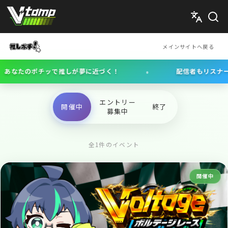
V-tamp（ブイタンプ）
メインサイトへ戻る
•
たのポチッで推しが夢に近づく！
配信者もリスナーも一
エントリー
開催中
終了
募集中
全1件のイベント
開催中