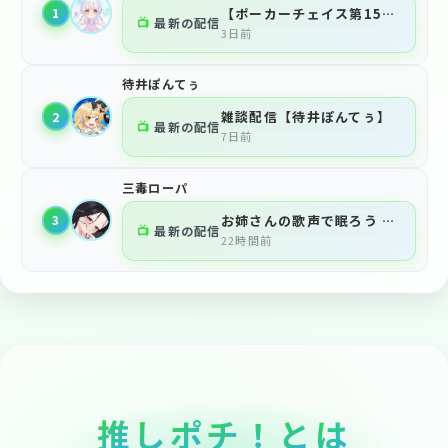
【ポーカーチェイス第152回けーみつ杯 遊凪ねむ視点【FMTT】
1
📺
最新の配信
3日前
待井ぽんてぅ
雑談配信【待井ぽんてぅ】
2
📺
最新の配信
7日前
三毒ローパ
お姉さんの歌声で眠ろう #新人vtuber #三毒ローパ
3
📺
最新の配信
22時間前
推
し
ポ
チ
！
と
は