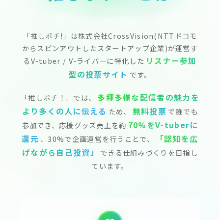
「推しポチ!」は株式会社CrossVision(NTTドコモ
からスピンアウトしたスタートアップ企業)が運営す
リスナー参加
るV-tuber / V-ライバーに特化した
型の投票サイト
です。
多種多様な配信者の魅力を
「推しポチ！」では、
より多くの人に伝える
無料投票
ため、
で誰でも
70%をV-tuberに
参加でき、応援グッズ売上を約
還元
「認知を広
、30%で企画運営を行うことで、
げながら自己投資」
できる仕組みづくりを目指し
ています。