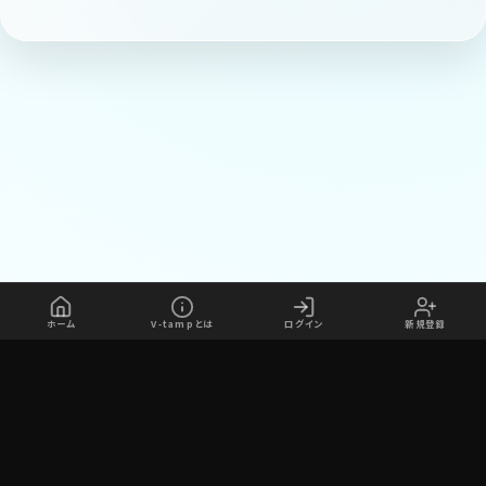
ホーム
V-tampとは
ログイン
新規登録
©V-tamp（ブイタンプ）
利用規約