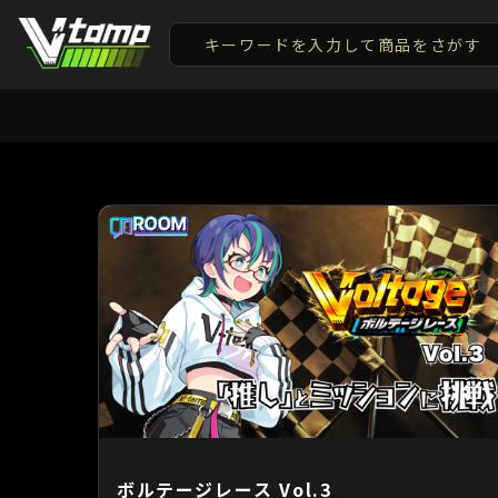
V-tamp（ブイタンプ）
ボルテージレース Vol.3