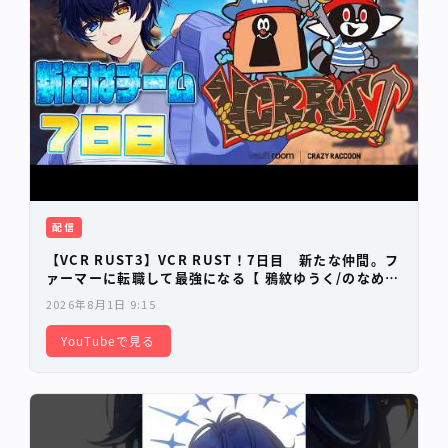
配信
【VCR RUST3】VCR RUST！7日目 新たな仲間。フ
ァーマーに転職して最強になる【 鴉紋ゆうく/のなめぷ
ろだくしょん 】
2026年8月1日 9:15
YouTubeで見る