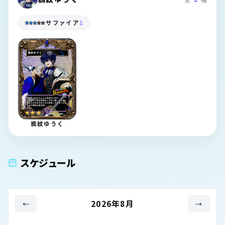
サファイア
1
★★★
鴉紋ゆうく
スケジュール
2026
年
8
月
←
→