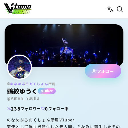
V-tamp（ブイタンプ）
鴉紋ゆうくさんのユーザーペ
フォロー
のなめぷろだくしょん
所属
鴉紋ゆうく
VTuber
@
Amon_Yuuku
238
0
フォロワー
フォロー中
のなめぷろだくしょん所属VTuber
天使として異世界転生した元人間。ちなみに転生したその