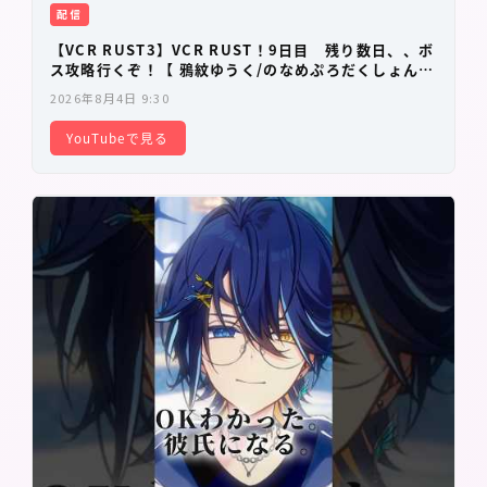
配信
【VCR RUST3】VCR RUST！9日目 残り数日、、ボ
ス攻略行くぞ！【 鴉紋ゆうく/のなめぷろだくしょん
】
2026年8月4日 9:30
YouTubeで見る