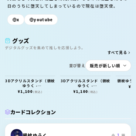
日のうちに堕天してしまっているので現在は堕天使。
x
youtube
グッズ
デジタルグッズを集めて推しを応援しよう。
すべて見る
並び替え
3Dアクリルスタンド（鴉紋
3Dアクリルスタンド（鴉紋
鴉紋ゆうく
ゆうく -
ゆうく -
¥1,
NamelessConnect - ）
NamelessConnect - ）
¥1,100
¥1,100
(税込)
(税込)
カードコレクション
鴉紋ゆうく
1
全
種