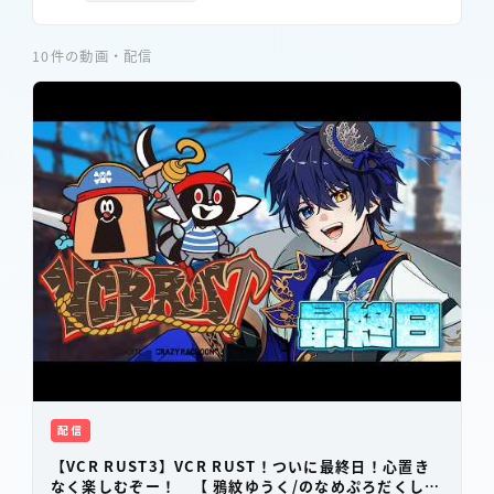
10
件の動画・配信
配信
【VCR RUST3】VCR RUST！ついに最終日！心置き
なく楽しむぞー！ 【 鴉紋ゆうく/のなめぷろだくしょ