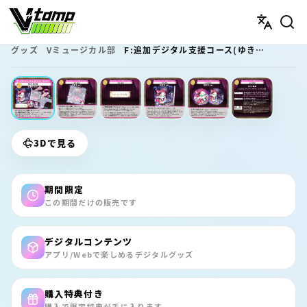
V-tamp（ブイタンプ）
グッズ
Vミュージカル部
F:追加デジタル支援コース(ゆきやver.)
期間限定
3Dで見る
期間限定
この期間だけの販売です
デジタルコンテンツ
アプリ/Webで楽しめるデジタルグッズ
購入特典付き
購入で限定特典が手に入ります