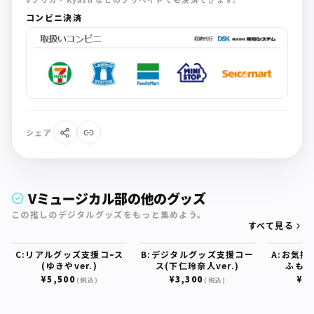
コンビニ決済
シェア
Vミュージカル部の他のグッズ
この推しのデジタルグッズをもっと集めよう。
すべて見る
C:リアルグッズ支援コｰス
B:デジタルグッズ支援コー
A:お気持
(ゆきやver.)
ス(下仁玲奈人ver.)
ふもふ
¥5,500
¥3,300
¥1,
(税込)
(税込)