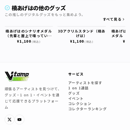
楠あげはの他のグッズ
この推しのデジタルグッズをもっと集めよう。
すべて見る
楠あげはのシナリオメダル
3Dアクリルスタンド（楠あ
楠あげは
（先輩と屋上で喋っていた
げは）
メダル（
ら、急にドキドキしてき
がかか
¥1,100
¥1,100
¥1,
(税込)
(税込)
て…）
サービス
アーティストを探す
1 on 1通話
頑張るアーティストを見つけて、
グッズ
グッズ・1 on 1・イベントを通
イベント
じて応援できるプラットフォー
コレクション
ム
コレクターランキング