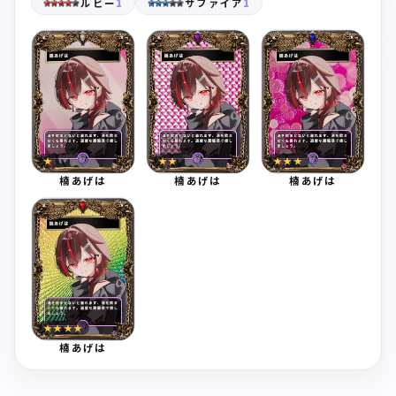
ルビー
1
サファイア
1
★
★★
★★★
楠あげは
楠あげは
楠あげは
★★★★
楠あげは