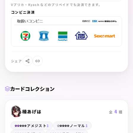
Vプリカ・Kyash などのプリペイドでも決済できます。
コンビニ決済
シェア
カードコレクション
楠あげは
4
全
種
アメジスト
1
ノーマル
1