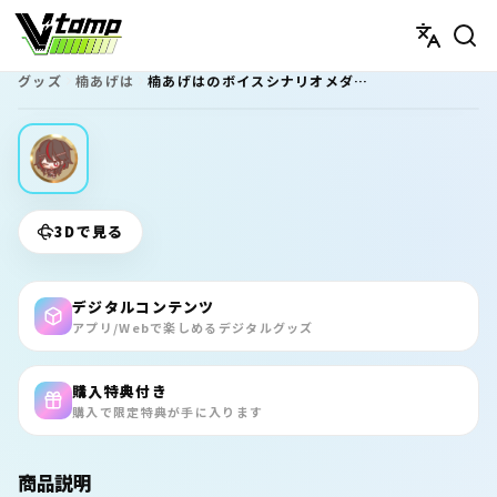
V-tamp（ブイタンプ）
グッズ
楠あげは
楠あげはのボイスシナリオメダル（温泉での癒しの時間）
3Dで見る
デジタルコンテンツ
アプリ/Webで楽しめるデジタルグッズ
購入特典付き
購入で限定特典が手に入ります
商品説明