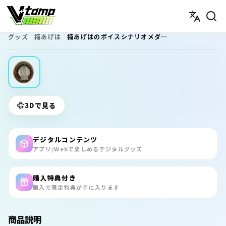
V-tamp（ブイタンプ）
グッズ
楠あげは
楠あげはのボイスシナリオメダル（バカみたいにはしゃいだ、最高の夏の日）
3Dで見る
デジタルコンテンツ
アプリ/Webで楽しめるデジタルグッズ
購入特典付き
購入で限定特典が手に入ります
商品説明