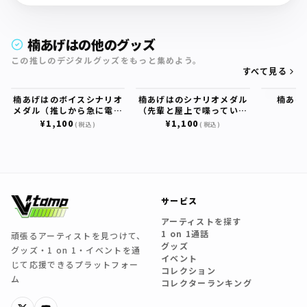
楠あげはの他のグッズ
この推しのデジタルグッズをもっと集めよう。
すべて見る
楠あげはのボイスシナリオ
楠あげはのシナリオメダル
楠あげ
メダル（推しから急に電話
（先輩と屋上で喋っていた
¥
がかかってきて…）
ら、急にドキドキしてき
¥1,100
¥1,100
(税込)
(税込)
て…）
サービス
アーティストを探す
1 on 1通話
頑張るアーティストを見つけて、
グッズ
グッズ・1 on 1・イベントを通
イベント
じて応援できるプラットフォー
コレクション
ム
コレクターランキング