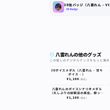
3D缶バッジ（八雲れん - Vtub
3D Badge
八雲れんの他のグッズ
この推しのデジタルグッズをもっと集め
3Dボイスメダル（八雲れん - 甘々
ボイス - ）
¥1,100
(税込)
八雲れんのボイスシナリオメダル
（久しぶりの幼馴染の再会。酔って
本音が出ちゃった…。)
¥1,100
(税込)