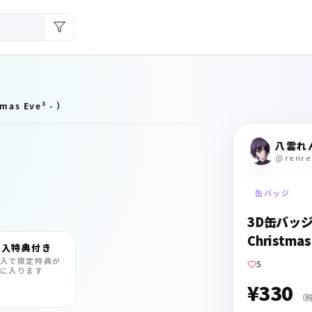
as Eve³ - ）
八雲れ
@renre
缶バッジ
3D缶バッジ（
Christmas
購入特典付き
入で限定特典が
5
に入ります
¥330
（