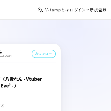
V-tampとは
ログイン
新規登録
ん
フォロー
nda501
八雲れん - Vtuber
 Eve³ - ）
税込）