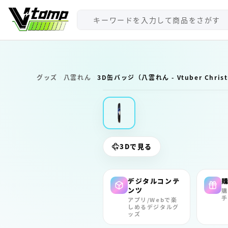
V-tamp（ブイタンプ）
グッズ
八雲れん
3D缶バッジ（八雲れん - Vtuber Christm
3Dで見る
デジタルコンテ
ンツ
購
手
アプリ/Webで楽
しめるデジタルグ
ッズ