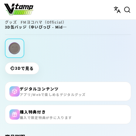
V-tamp（ブイタンプ）
グッズ
FMヨコハマ（Official）
3D缶バッジ（ゆいぴっぴ - Midnight CROSSOVER 847 - ）
3Dで見る
デジタルコンテンツ
アプリ/Webで楽しめるデジタルグッズ
購入特典付き
購入で限定特典が手に入ります