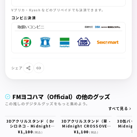
Vプリカ・Kyash などのプリペイドでも決済できます。
コンビニ決済
シェア
FMヨコハマ（Official）の他のグッズ
この推しのデジタルグッズをもっと集めよう。
すべて見る
3Dアクリルスタンド（ Dr
3Dアクリルスタンド（翠 -
3D缶バッ
シロネコ - Midnight
Midnight CROSSOVER
Midnigh
CROSSOVER 847 - ）
847 - ）
8
¥1,100
¥1,100
¥3
(税込)
(税込)