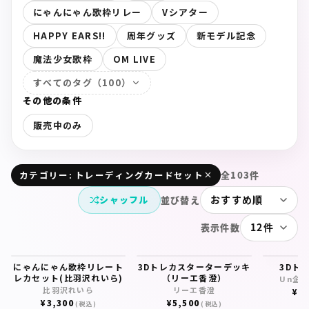
にゃんにゃん歌枠リレー
Vシアター
HAPPY EARS!!
周年グッズ
新モデル記念
魔法少女歌枠
OM LIVE
すべてのタグ（100）
その他の条件
販売中のみ
全103件
カテゴリー: トレーディングカードセット
シャッフル
並び替え
表示件数
にゃんにゃん歌枠リレート
3Dトレカスターターデッキ
3Dト
レカセット(比羽沢れいら)
（リーエ香澄）
Un企画
比羽沢れいら
リーエ香澄
¥
1
¥
3,300
¥
5,500
(税込)
(税込)