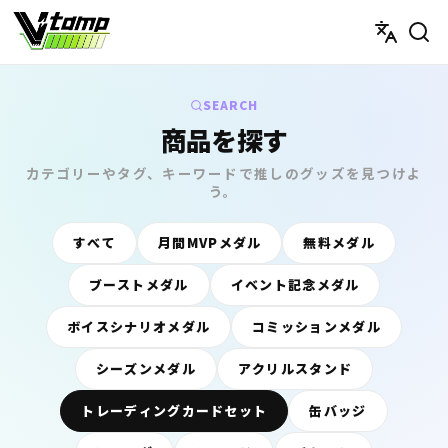
V-tamp（ブイタンプ）
SEARCH
商品を探す
カテゴリーやタグ、キーワードで推しのグッズを見つけよ
う。
すべて
月間MVPメダル
無料メダル
ブーストメダル
イベント記念メダル
ボイスシナリオメダル
コミッションメダル
シーズンメダル
アクリルスタンド
トレーディングカードセット
缶バッジ