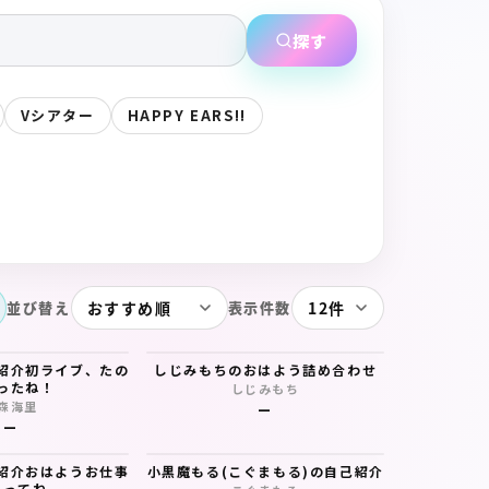
探す
Vシアター
HAPPY EARS!!
並び替え
表示件数
紹介初ライブ、たの
しじみもちのおはよう詰め合わせ
ったね！
しじみもち
森海里
—
—
紹介おはようお仕事
小黒魔もる(こぐまもる)の自己紹介
張ってね