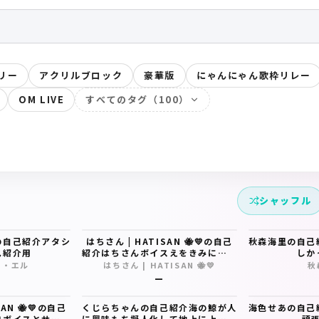
リー
アクリルブロック
豪華版
にゃんにゃん歌枠リレー
OM LIVE
すべてのタグ（100）
シャッフル
の自己紹介アタシ
はちさん | HATISAN 🐝💛の自己
秋森海里の自己
己紹介用
紹介はちさんボイスえをきみに送る
しか
よ！
ス・エル
はちさん | HATISAN 🐝💛
秋
—
AN 🐝💛の自己
くじらちゃんの自己紹介海の鯨が人
海色せあの自己
白ボイスとサンプ
に興味もち擬人化して地上に上陸し
頑