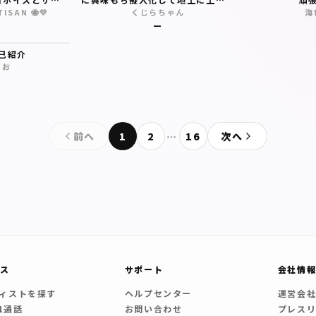
宣伝💕
て配信してます！
ISAN 🐝💛
くじらちゃん
海
—
己紹介
まお
前へ
1
2
…
16
次へ
ビス
サポート
会社情
ィストを探す
ヘルプセンター
運営会
 1通話
お問い合わせ
プレスリ