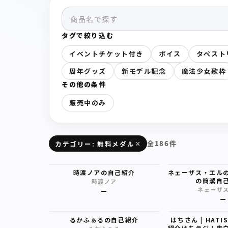
タグで絞り込む
イベントチケット付き
ボイス
タペスト
周年グッズ
新モデル記念
魔法少女歌枠
その他の条件
販売中のみ
全186件
カテゴリー: 無料メダル
時渡ノアの自己紹介
ネェーザス・エル
の簡潔自
時渡ノア
ネェーザ
—
—
るかふぁるの自己紹介
はちさん | HATIS
紹介はちラジ！告