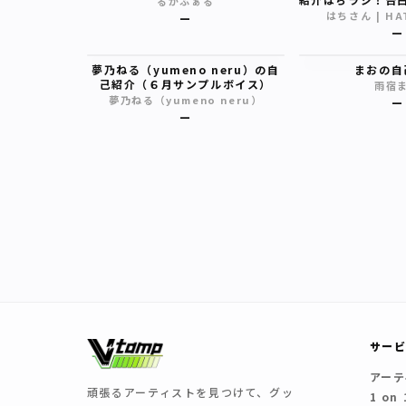
るかふぁる
ルボイス
はちさん | HAT
—
—
夢乃ねる（yumeno neru）の自
まおの自
己紹介（６月サンプルボイス）
雨宿
夢乃ねる（yumeno neru）
—
—
サー
アーテ
頑張るアーティストを見つけて、グッ
1 on