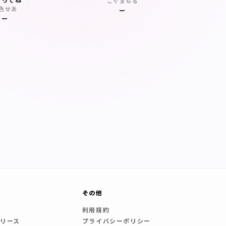
こぐまもる
色せあ
—
—
報
その他
社
利用規約
リース
プライバシーポリシー