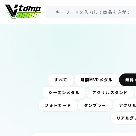
V-tamp（ブイタンプ）
すべて
月間MVPメダル
無料
シーズンメダル
アクリルスタンド
フォトカード
タンブラー
アクリ
リアルグ