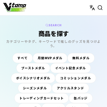
V-tamp（ブイタンプ）
SEARCH
商品を探す
カテゴリーやタグ、キーワードで推しのグッズを見つけよ
う。
すべて
月間MVPメダル
無料メダル
ブーストメダル
イベント記念メダル
ボイスシナリオメダル
コミッションメダル
シーズンメダル
アクリルスタンド
トレーディングカードセット
缶バッジ