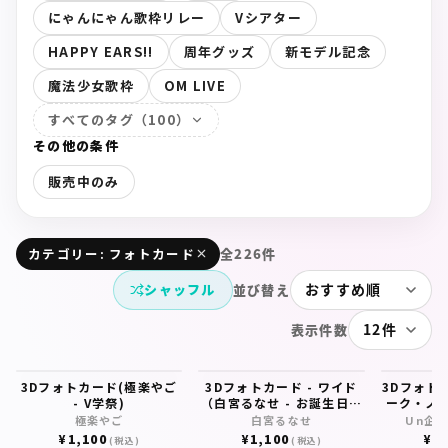
にゃんにゃん歌枠リレー
Vシアター
HAPPY EARS!!
周年グッズ
新モデル記念
魔法少女歌枠
OM LIVE
すべてのタグ（100）
その他の条件
販売中のみ
全226件
カテゴリー: フォトカード
シャッフル
並び替え
表示件数
3Dフォトカード(極楽やご
3Dフォトカード - ワイド
3Dフォト
- V学祭)
（白宮るなせ - お誕生日記
ーク・ノク
念 - ）
極楽やご
白宮るなせ
Un企画
¥
1,100
¥
1,100
¥
1
(税込)
(税込)