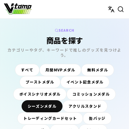
V-tamp（ブイタンプ）
SEARCH
商品を探す
カテゴリーやタグ、キーワードで推しのグッズを見つけよ
う。
すべて
月間MVPメダル
無料メダル
ブーストメダル
イベント記念メダル
ボイスシナリオメダル
コミッションメダル
シーズンメダル
アクリルスタンド
トレーディングカードセット
缶バッジ