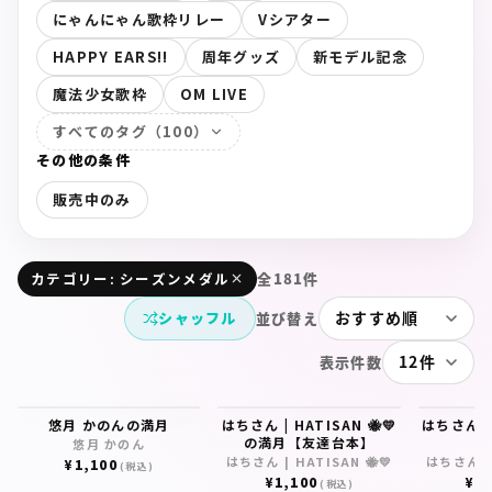
にゃんにゃん歌枠リレー
Vシアター
HAPPY EARS!!
周年グッズ
新モデル記念
魔法少女歌枠
OM LIVE
すべてのタグ（100）
その他の条件
販売中のみ
全181件
カテゴリー: シーズンメダル
シャッフル
並び替え
表示件数
悠月 かのんの満月
はちさん | HATISAN 🐝💛
はちさん
の満月【友達台本】
悠月 かのん
はちさん | HATISAN 🐝💛
はちさん | 
¥
1,100
(税込)
¥
1,100
¥
1
(税込)