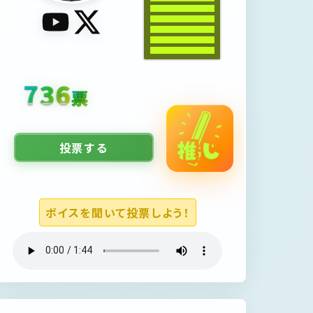
896
票
投票する
ボイスを聞いて投票しよう！