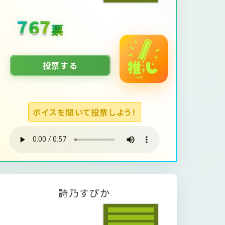
1616
票
投票する
ボイスを聞いて投票しよう！
詩
乃
す
ぴ
か