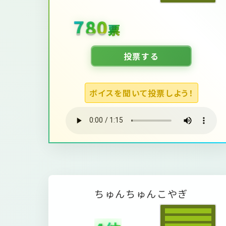
2059
票
投票する
ボイスを聞いて投票しよう！
ち
ゅ
ん
ち
ゅ
ん
こ
や
ぎ