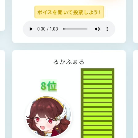
ボイスを聞いて投票しよう！
る
か
ふ
ぁ
る
8
位