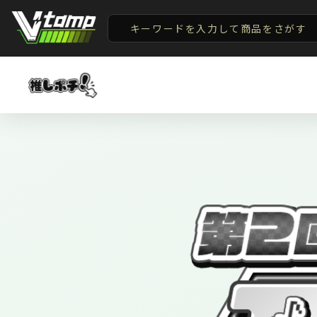
V-tamp（ブイタンプ）