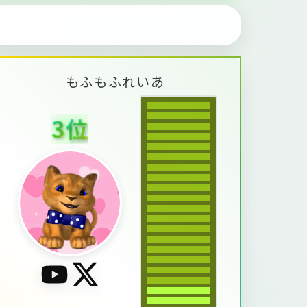
も
ふ
も
ふ
れ
い
あ
3
位