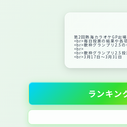
第2回熱海カラオケGP出
<br>毎日投票の結果や各
<br>歌枠グランプリ2
<br>
<br>歌枠グランプリ2.5
<br>3月17日〜3月31日
ランキン