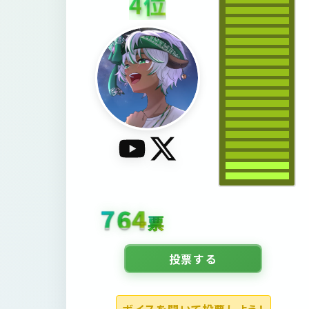
4
位
1487
票
投票する