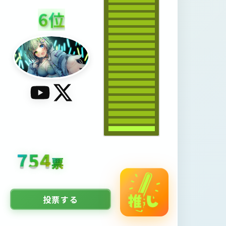
6
位
1208
票
投票する