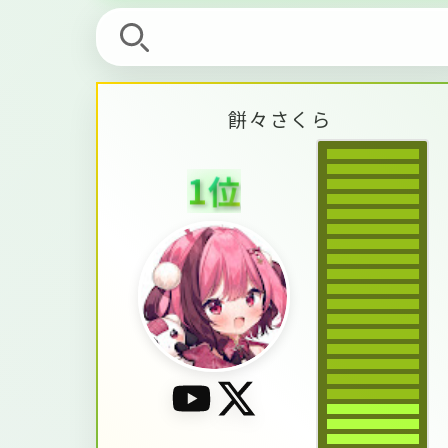
餅
々
さ
く
ら
1
位