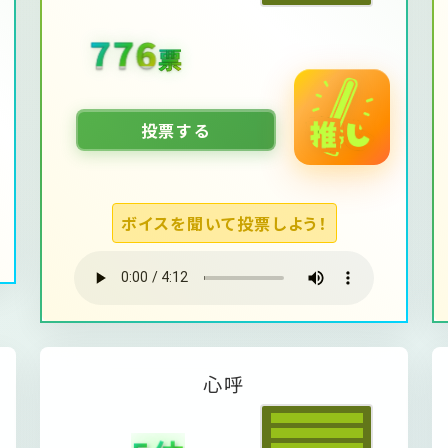
1739
票
投票する
ボイスを聞いて投票しよう！
心
呼