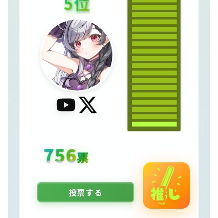
5
位
1380
票
投票する