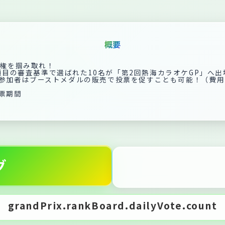
概要
場権を掴み取れ！
項目の審査基準で選ばれた10名が「第2回熱海カラオケGP」へ出
.5の参加者はブーストメダルの販売で投票を促すことも可能！（費
投票期間
グ
grandPrix.rankBoard.dailyVote.count