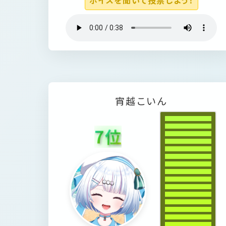
ボイスを聞いて投票しよう！
宵
越
こ
い
ん
7
位