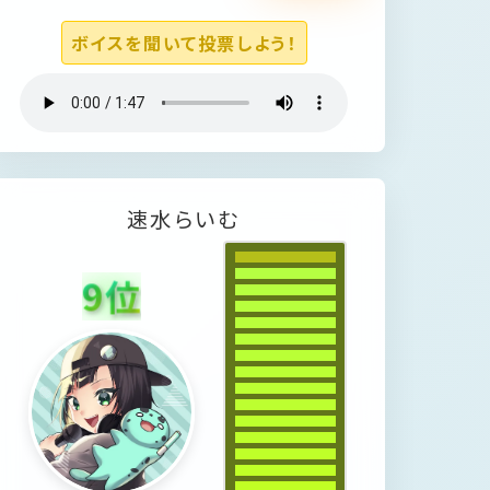
ボイスを聞いて投票しよう！
速
水
ら
い
む
9
位