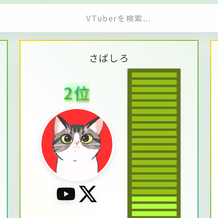
さ
ば
し
ろ
2
位