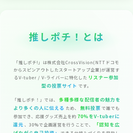
推
し
ポ
チ
！
と
は
「推しポチ!」は株式会社CrossVision(NTTドコモ
からスピンアウトしたスタートアップ企業)が運営す
リスナー参加
るV-tuber / V-ライバーに特化した
型の投票サイト
です。
多種多様な配信者の魅力を
「推しポチ！」では、
より多くの人に伝える
無料投票
ため、
で誰でも
70%をV-tuberに
参加でき、応援グッズ売上を約
還元
「認知を広
、30%で企画運営を行うことで、
げながら自己投資」
できる仕組みづくりを目指し