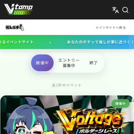
V-tamp（ブイタンプ）
メインサイトへ戻る
•
ベントサイト
あなたのポチッで推しが夢に近づく！
エントリー
開催中
終了
募集中
全1件のイベント
開催中