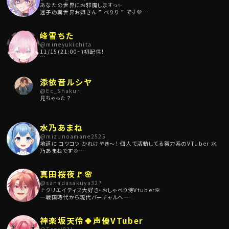
あなたの世界にお邪魔しますっ✨
迷子の異世界お姉さん ” べりり ” です💜
✦感情表現豊かすぎて絶叫！？実況プレイ🎮
✦魂の叫びが赤裸々すぎる同時視聴！？
峰雪ちた
✦食いしん坊さを生かしたグルメ🍰🍖トーク！
@
mineyukichita
11/15(21:00~)初配信！
べりりの居る人生にしてみない？
Vtuber準備中です。本業は革細工師をしております。
✦••┈┈┈••┈┈┈••✦⚜✦••┈┈┈••┈┈┈••✦
また、おはようVtuberのリプライの返信をすべてしております！
よければ仲良しさんになってくれませんか？
添依音ルシヤ
youtubeの投稿も頑張ってます！
@
Ec_Shakur
見ちゃった？
語り部Vtuberの添依音ルシヤと申します。
朗読、シチュエーションボイスを中心に心に寄り添う声をお届けしていま
水乃あまね
す。
朗読ではアナタの知らない昔の作品に出会えるチャンスがあるかもしれま
@
mizunoamane2525
せん。
地道に コツコツ かれけやき～！ 個人で活動してる努力系のVTuber 水
乃あまねです💠
NIKKEをメインに配信活動をしているが、実は声のお芝居の勉強もしてい
る演技派VTuberでもあります！
真田桜夜🚩🌸
夢は朗読劇に出ること！
@
sanadasakuya327
🚩クリエイティブ大好き・おしゃべり侍Vtuber🌸
【あまねからの注意事項】
―戦国時代から現代バーチャルへ―
ギフト機能が実装されましたが、NFT（現状：「マンスリーボイスメダル」
【配信：水土20:00｜Short：火木日7:00】
「ブーストメダル」）の譲渡でトラブルが起きても、水乃あまねは一切責任
🌟Ch登録1000人＆収益化目標
を取りません。
神楽坂天伶🍀声優VTuber
思いやりの心を持って楽しい推し活にしましょう！