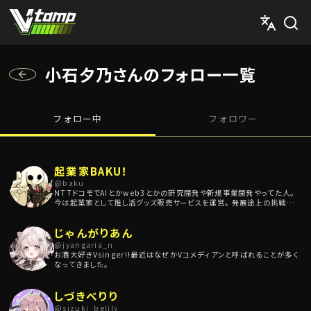
V-tamp（ブイタンプ）
小石夕乃さんのフォロー一覧
フォロー中
フォロワー
起業家BAKU！
@
baku
NTTドコモでAIとかweb3とかの研究開発や新規事業開発やってた人。
今は起業家として推し活グッズ販売サービスを運営。 発展途上の挑戦者を
応援する推し活の楽しさ/豊かさを世界に届けたい！ 実は会社に内緒でイ
ラストレーターやってました。 いつか自分もクリエイターとして売れた
じゃんがりあん
い！！！
@
jyangaria_n
お酒大好きVsinger!!最近はなぜかVコメディアンと呼ばれることが多く
なってきました。
しづきべりり
@
sizuki_belily