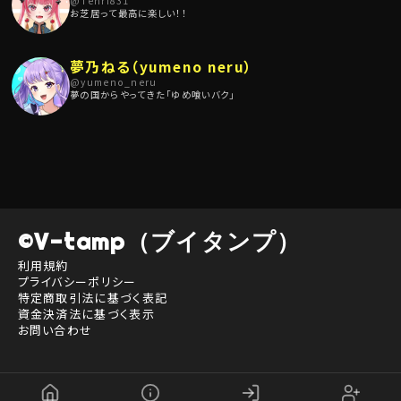
@
Tenri831
【あまね民さん向け ギフト関係のお願い】
お芝居って最高に楽しい！！
・トラブルは起こさないように！
・水乃あまねのメダルは誰に送っても、誰から受け取ってもかまいません。
・私へのギフトは基本送らなくていいです。（自分の分はサンプルで持ってま
す。他のVさんのメダルを送られても基本的に「誰よその女！」って突っ返し
夢乃ねる（yumeno neru）
ます
@
yumeno_neru
夢の国からやってきた「ゆめ喰いバク」
いつも元気、ゲラとボケが合わさった
ポンコツVTuberの夢乃ねるです✨
🌟ついつい見守りたくなるポンコツさ
🌟常に最高のリアクション
🌟天真爛漫で好奇心大勢！
みてて、つい笑っちゃう！
みんなにたくさん笑ってもらえるといいなぁ！
©V-tamp（ブイタンプ）
利用規約
プライバシーポリシー
特定商取引法に基づく表記
資金決済法に基づく表示
お問い合わせ