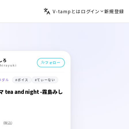
V-tampとは
ログイン
新規登録
しろ
フォロー
hirayuki
メダル
#
ボイス
#
てぃーない
tea and night -霧島みし
（税込）