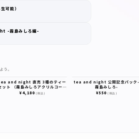
再生可能）
ght -霧島みしろ編-
よう。
tea and night 直売 3種のティー
tea and night 公開記念パック
セット （霧島みしろアクリルコース
霧島みしろ-
ター付き）
¥4,180
¥550
(税込)
(税込)