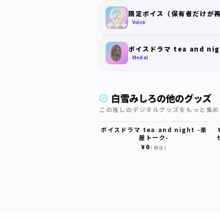
限定ボイス（保有者だけが
Voice
ボイスドラマ tea and ni
Medal
白雪みしろの他のグッズ
この推しのデジタルグッズをもっと集め
ボイスドラマ tea and night -楽
屋トーク-
¥0
(税込)