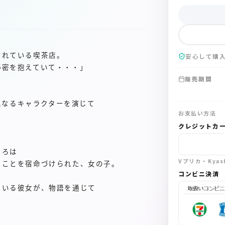
まれている喫茶店。
安心して購
秘密を抱えていて・・・」
販売期間
が異なるキャラクターを演じて
お支払い方法
クレジットカ
しろは
Vプリカ・Kya
ることを宿命づけられた、女の子。
コンビニ決済
ている彼女が、物語を通じて