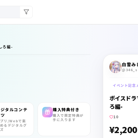
みしろ編-
白雪み
@346_s
イベント記念
ボイスドラマ 
ろ編-
デジタルコンテ
購入特典付き
ンツ
購入で限定特典が
10
手に入ります
プリ/Webで楽
めるデジタルグ
¥2,200
ズ