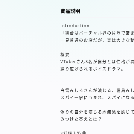
商品説明
Introduction
「舞台はバーチャル界の片隅で営
一見普通のお店だが、実は大きな
概要
VTuberさん3名が自分とは性格
繰り広げられるボイスドラマ。
白雪みしろさんが演じる、霧島み
スパイ一家にうまれ、スパイにな
偽りの自分を演じる虚無感を感じ
みつけた答えとは？
3話購入特典