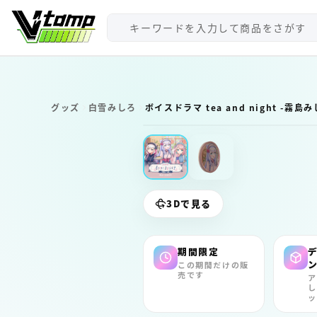
V-tamp（ブイタンプ）
グッズ
白雪みしろ
ボイスドラマ tea and night -霧島
期間限定
3Dで見る
期間限定
この期間だけの販
売です
ア
し
ッ