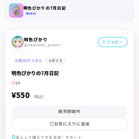
明色ぴかりの7月日記
Medal
明色ぴかり
フォロー
@akashiki_pikari
月間MVPメダル
#
ボイス
明色ぴかりの7月日記
10
¥550
（税込）
販売期間外
お気に入りに追加
安心して購入できる決済・サポート