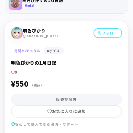
明色ぴかりの1月日記
Medal
明色ぴかり
フォロー
@akashiki_pikari
月間MVPメダル
#
ボイス
明色ぴかりの1月日記
0
¥550
（税込）
販売期間外
お気に入りに追加
安心して購入できる決済・サポート