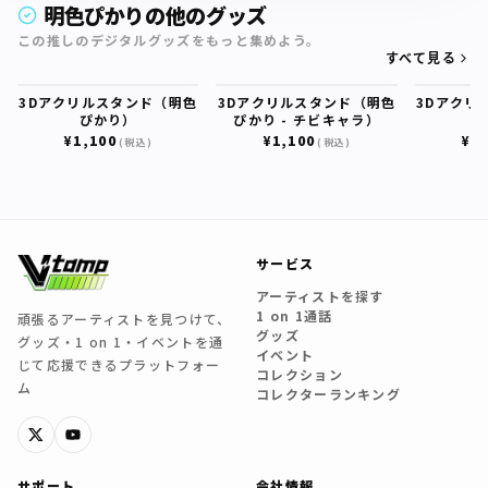
明色ぴかりの他のグッズ
この推しのデジタルグッズをもっと集めよう。
すべて見る
3Dアクリルスタンド（明色
3Dアクリルスタンド（明色
3Dアクリ
ぴかり）
ぴかり - チビキャラ）
¥1,100
¥1,100
¥1,
(税込)
(税込)
サービス
アーティストを探す
1 on 1通話
頑張るアーティストを見つけて、
グッズ
グッズ・1 on 1・イベントを通
イベント
じて応援できるプラットフォー
コレクション
ム
コレクターランキング
サポート
会社情報