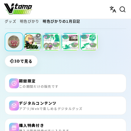
V-tamp（ブイタンプ）
グッズ
明色ぴかり
明色ぴかりの1月日記
期間限定
3Dで見る
期間限定
この期間だけの販売です
デジタルコンテンツ
アプリ/Webで楽しめるデジタルグッズ
購入特典付き
購入で限定特典が手に入ります