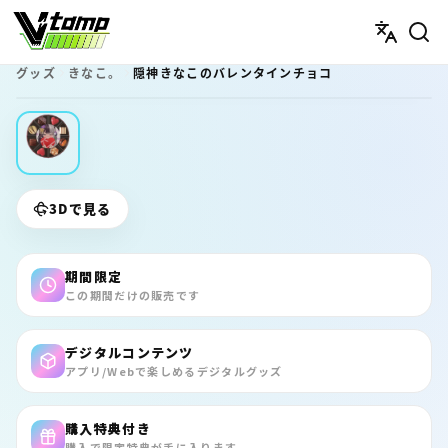
V-tamp（ブイタンプ）
グッズ
きなこ。
隠神きなこのバレンタインチョコ
期間限定
3Dで見る
期間限定
この期間だけの販売です
デジタルコンテンツ
アプリ/Webで楽しめるデジタルグッズ
購入特典付き
購入で限定特典が手に入ります