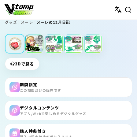
V-tamp（ブイタンプ）
グッズ
メーレ
メーレの12月日記
期間限定
3Dで見る
期間限定
この期間だけの販売です
デジタルコンテンツ
アプリ/Webで楽しめるデジタルグッズ
購入特典付き
購入で限定特典が手に入ります