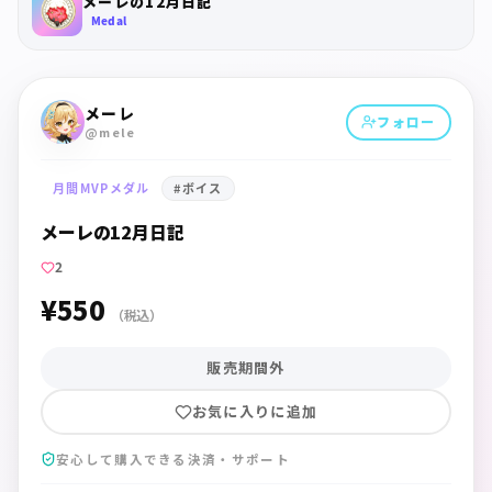
メーレの12月日記
Medal
メーレ
フォロー
@mele
月間MVPメダル
#
ボイス
メーレの12月日記
2
¥550
（税込）
販売期間外
お気に入りに追加
安心して購入できる決済・サポート