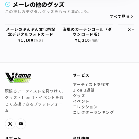
メーレの他のグッズ
この推しのデジタルグッズをもっと集めよう。
すべて見る
メーレのぶんぶん文化祭記
海風のカーテンコール（ダ
メー
念デジタルフォトカード
ウンロード版）
¥
¥1,100
¥1,210
(税込)
(税込)
サービス
アーティストを探す
1 on 1通話
頑張るアーティストを見つけて、
グッズ
グッズ・1 on 1・イベントを通
イベント
じて応援できるプラットフォー
コレクション
ム
コレクターランキング
サポート
会社情報