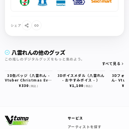
シェア
八雲れんの他のグッズ
この推しのデジタルグッズをもっと集めよう。
すべて見る
3D缶バッジ（八雲れん -
3Dボイスメダル（八雲れん
3Dフォ
Vtuber Christmas Eve³
- おやすみボイス - ）
ん- Vtub
- ）
E
¥330
¥1,100
¥1,
(税込)
(税込)
サービス
アーティストを探す