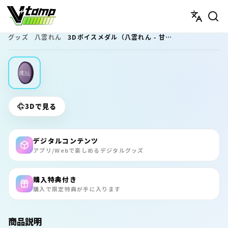
V-tamp（ブイタンプ）
グッズ
八雲れん
3Dボイスメダル（八雲れん - 甘々ボイス - ）
3Dで見る
デジタルコンテンツ
アプリ/Webで楽しめるデジタルグッズ
購入特典付き
購入で限定特典が手に入ります
商品説明