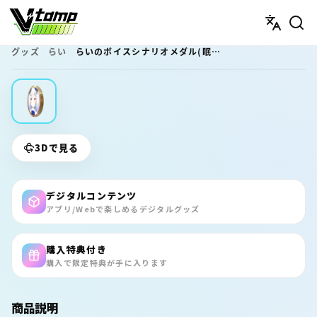
V-tamp（ブイタンプ）
グッズ
らい
らいのボイスシナリオメダル(眠る君へ、メイドの朝のささやき）
3Dで見る
デジタルコンテンツ
アプリ/Webで楽しめるデジタルグッズ
購入特典付き
購入で限定特典が手に入ります
商品説明