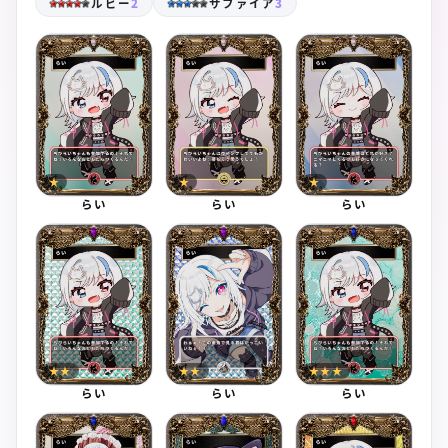
ルビー
2
サファイア
3
★
★
★
らい
らい
らい
★★
★★
★★★
らい
らい
らい