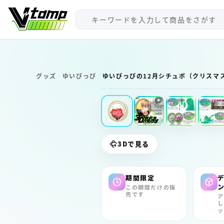
V-tamp（ブイタンプ）
グッズ
ゆいぴっぴ
ゆいぴっぴの12月シチュボ（クリスマ
期間限定
3Dで見る
期間限定
この期間だけの販
売です
ア
し
ッ