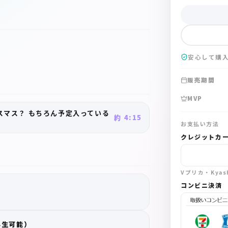
安心して購
販売期間
MVP
スマス？ もちろん予定入っている
約 4:15
お支払い方法
クレジットカ
Vプリカ・Kya
コンビニ決済
再生可能）