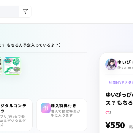
ス？ もちろん予定入っているよ？）
ゆいぴ
@yuim
月間MVPメダ
ゆいぴっぴ
ス？ もち
デジタルコンテ
購入特典付き
ンツ
購入で限定特典が
2
手に入ります
プリ/Webで楽
めるデジタルグ
¥550
ズ
（