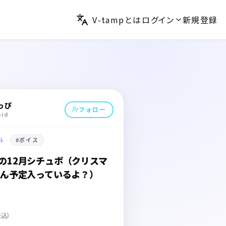
V-tampとは
ログイン
新規登録
っぴ
フォロー
aid
ル
#
ボイス
の12月シチュボ（クリスマ
ろん予定入っているよ？）
税込）