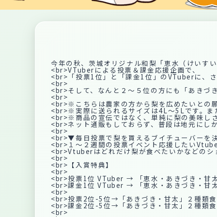
今年の秋、茨城オリジナル和梨「恵水（けいす
<br>VTuberによる投票＆課金応援企画で、
<br>「投票1位」と「課金1位」のVTube
<br>
<br>そして、なんと２〜５位の方にも「あき
<br>
<br>※こちらは農家の方から梨を広めたいとの
<br>※実際に送られるサイズは4L〜5Lです
<br>※商品の宣伝ではなく、単純に梨の美味
<br>ネット通販もしておらず、普段は地元に
<br>
<br>▼毎日投票で梨を貰えるブイチューバーを
<br>１〜２週間の投票イベント応援したいVtu
<br>Vtuberはどれだけ梨が食べたいかなどの
<br>
<br>【入賞特典】
<br>
<br>投票1位 VTuber → 「恵水・あきづき
<br>課金1位 VTuber → 「恵水・あきづき
<br>
<br>投票2位-5位→「あきづき・甘太」２種類
<br>課金2位-5位→「あきづき・甘太」２種類
<br>