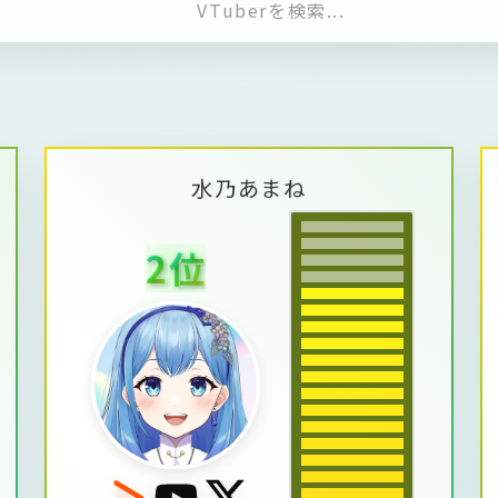
水
乃
あ
ま
ね
2
位