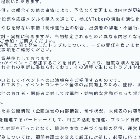
日程度いただきます。
、提供元の都合その他の事情により、予告なく変更または内容が更
ァン投票や応援メダルの購入を通じて、参加VTuberの活動を活
は、やむを得ない事情（制作進行上の都合、出演者の辞退・不履
の検討・実施に努めますが、当初想定されるものと異なる内容と
ご参加・ご購入ください。
は参加者同士の間で発生したトラブルについて、一切の責任を負いま
意事項をご確認ください。
入賞基準としております。
uberがイベントに参加することを目的としており、過度な購入を
まそれぞれの判断に委ねられており、その過程で生じたトラブルや
賞特典としてイベントへの出演機会をご提供するものです。
営されており、イベントコンテンツ全体の品質向上のため、監修
たは他の参加者・関係者に対して攻撃的・妨害的な言動があった
ん。
り得た非公開情報（企画運営の内部情報、制作状況、未発表の内
ベントを推進するパートナーとして、相互の活動を推進、ブランド
向けた対話を行うことなく、憶測や虚偽に基づく情報の発信、運
る行為については、顧問弁護士を交えて厳正に対処し、必要に応じ