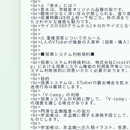
<br>
<br>🍐「恵水」とは？
<br>恵水は、茨城県オリジナル品種の梨です。
<br>酸味が少なく深い甘みが感じられる、香り
<br>収穫時期は9月上旬～下旬ごろ。秋の深
たさわやかな食感も魅力です。
<br>サイズが300グラムから1キロのサイズ
<br>
<br>
<br>⚠ 重複受賞についてのルール
<br>1人のVTuberが複数の入賞枠（投票・
<br>
<br>
<br>■投票システム利用規約■
<br>
<br>投票システム利用規約は、株式会社Cros
p」における投票システム機能の利用条件等につ
ステム利用規約に同意いただく必要があります。
<br>
<br>目的
<br>投票システムは、VTuberの露出機会
迷惑行為は厳禁とします。
<br>
<br>「V-tamp」の利用
<br>投票システムの利用に際して、「V-ta
の措置を講じる場合があります。
<br>
<br>円滑な企画推進への協力
<br>参加者は、本企画に関する連絡手段として、
ものとします。
<br>
<br>参加者は、本企画への入稿イラスト、音