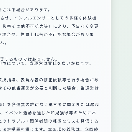
新される場合があります。
性化させ、インフルエンサーとしての多様な体験機
行、災害その他不可抗力等）により、予告なく変更
なる場合や、性質上代替が不可能な場合がありま
せん。
推奨するものではありません。
紛争について、当運営は責任を負いかねます。
、演技指導、表現内容の修正依頼等を行う場合があ
場合その他当運営が必要と判断した場合、当運営は
容等）を各運営の許可なく第三者に開示または漏洩
育成、イベント活動を通じた知見獲得等のために本
営上のトラブル・関係者間の軽微なミスを発信する
て法的措置を講じます。本条項の義務は、企画終