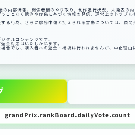
企画運営の内部情報、関係者間のやり取り、制作進行状況、未発表
を行うことなく憶測や虚偽に基づく情報の発信、運営上のトラブ
助長する行為、さらに誹謗中傷と捉えられる言動については、顧
デジタルコンテンツです。
び返金対応はいたしかねます。
た場合でも、購入者への返金・補填は行われませんが、中止理由に
グ
grandPrix.rankBoard.dailyVote.count