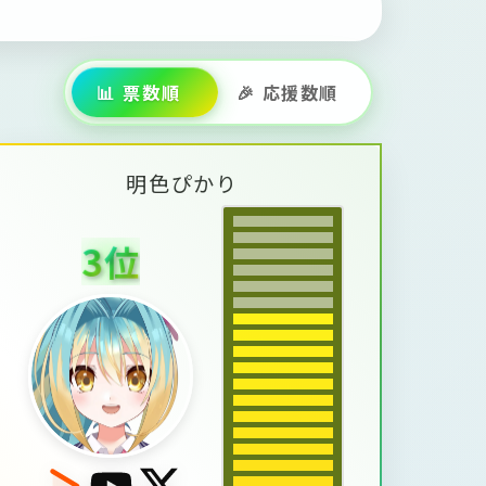
📊 票数順
🎉 応援数順
明
色
ぴ
か
り
3
位