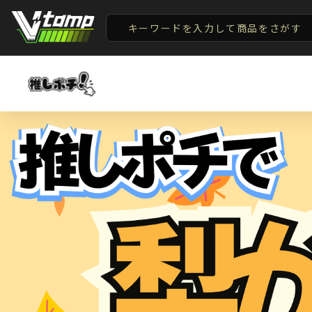
V-tamp（ブイタンプ）