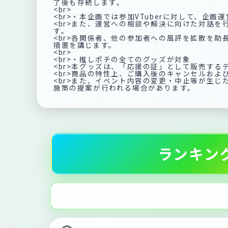
了後も存続します。
<br>
<br>・本企画では参加VTuberに対して、
<br>また、運営への相談や解決に向けた対話
す。
<br>各関係者、他の参加者への風評を拡散を
措置を講じます。
<br>
<br>・推しポチの全てのグッズが対象
<br>本グッズは、「応援の証」として販売する
<br>商品の特性上、ご購入後のキャンセルおよ
<br>また、イベント内容の変更・中止等が生じ
施策の提案が行われる場合があります。
ランキン