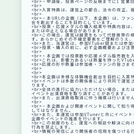
<br>・申請後、投票ページの反映までに1 営業
<br>
<br>入賞特典は、運営上の都合、法令の改正
<br>
<br>・本URLの企画（以下、本企画）は、フ
会を創出することを目的としています。
<br>投票・応援メダルの購入結果や特典内容
または中止となる場合があります。
<br>この場合、運営は誠意をもって代替施策
す。あらかじめその不確定要素をご理解のうえ、
<br>また、当運営は、参加VTuber間また
<br>投票・購入の前に、必ず企画概要および注
<br>
<br>・本企画では投票数や応援メダル販売数を
<br>これは、影響力あるいは熱量を持ったVT
<br>応援の形や熱量は参加者・ファンの皆さ
<br>
<br>
<br>本企画は多様な体験機会創出を目的に入
<br>イベントは多数の関係者により共同で運
ります。
<br>全体の進行に協力いただけない場合、ま
イベント出演資格を取り消すことがあります。
<br>また、出演資格取消に伴う補償は行いませ
<br>
<br>・本企画および関連イベントに関して知
してはなりません。
<br>また、本運営は参加VTunerと共にイ
企画やイベントの推進を行います。
<br>この前提のもと、運営への相談や解決に
行為を禁止します。
<br>情報の発信により関係者の信用を傷つけ