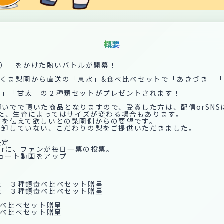
概要
い）」をかけた熱いバトルが開幕！
rに、さくま梨園から直送の「恵水」&食べ比べセットで「あきづき
づき」「甘太」の２種類セットがプレゼントされます！
願いでで頂いた商品となりますので、受賞した方は、配信orSN
。また、生育によってはサイズが変わる場合もあります。
しさを伝えて欲しいとの梨園側からの要望です。
しか卸していない、こだわりの梨をご提供いただきました。
決定
berに、ファンが毎日一票の投票。
ショート動画をアップ
・甘太」３種類食べ比べセット贈呈
・甘太」３種類食べ比べセット贈呈
食べ比べセット贈呈
食べ比べセット贈呈