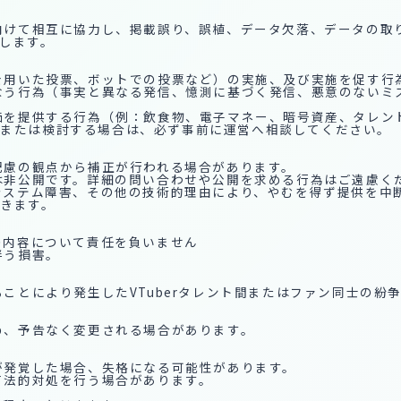
に向けて相互に協力し、掲載誤り、誤植、データ欠落、データの
します。
トを用いた投票、ボットでの投票など）の実施、及び実施を促す行
損なう行為（事実と異なる発信、憶測に基づく発信、悪意のない
対価を提供する行為（例：飲食物、電子マネー、暗号資産、タレ
画または検討する場合は、必ず事前に運営へ相談してください。
く配慮の観点から補正が行われる場合があります。
クは非公開です。詳細の問い合わせや公開を求める行為はご遠慮く
ぬシステム障害、その他の技術的理由により、やむを得ず提供を中
きます。
の内容について責任を負いません
伴う損害。
ることにより発生したVTuberタレント間またはファン同士の
ため、予告なく変更される場合があります。
為が発覚した場合、失格になる可能性があります。
て法的対処を行う場合があります。