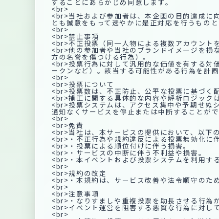
することにあらかじめ同意します。
<br>
<br>当社および参加者は、本企画の目的達成
とも誠意をもって速やかに是正対応を行うものと
<br>
<br>禁止事項
<br>不正投票（同一人物による複数アカウン
<br>他の参加者や当社のブランドイメージを
方の名誉を傷つける行為）。
<br>投票行為に対して汎用的な価値を有する
ークンなど）。該当する可能性がある行為を計
<br>
<br>投票について
<br>投票数は、不正防止、公平な投票に基づ
<br>補正に関する具体的な内容や解析ロジッ
<br>投票システムは、アクセス集中や予期せ
通知なくサービスを停止または中断することがで
<br>
<br>免責
<br>当社は、本サービスの提供において、以下
<br>・不正行為や規約違反による投票無効化に
<br>・投票による順位付けに伴う損害。
<br>・サービスの中断に伴う不利益や損害。
<br>・本イベントおよび投票システムを利用す
<br>
<br>規約の改定
<br>・本規約は、サービス改善や法令順守の
<br>
<br>注意事項
<br>・なりすましや重複投票を助長させる行
<br>イベント運営を阻害する悪質な行為に対し
<br>