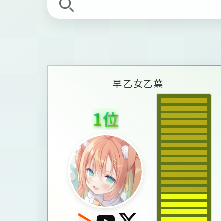
早
乙
女
乙
葉
1
位