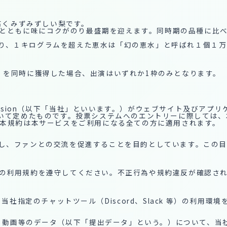
高くみずみずしい梨です。
まりとともに味にコクがのり最盛期を迎えます。同時期の品種に比
となり、１キログラムを超えた恵水は「幻の恵水」と呼ばれ１個１
購入）を同時に獲得した場合、出演はいずれか1枠のみとなります。
sVision（以下「当社」といいます。）がウェブサイト及びアプリ
いて定めたものです。投票システムへのエントリーに際しては、
本規約は本サービスをご利用になる全ての方に適用されます。
を拡大し、ファンとの交流を促進することを目的としています。こ
mp」の利用規約を遵守してください。不正行為や規約違反が確認
当社指定のチャットツール（Discord、Slack 等）の利用
源、動画等のデータ（以下「提出データ」という。）について、当