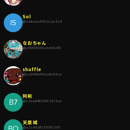
Sol
@
uebaea2f613cac5cd
なおちゃん
@
uf66f343bceeb3245
shuffle
@
ue349b0fe1a8c85ca
阿彬
@
u3aa8481f5b1525ae
天塁城
@
u1c4b281f35f01797