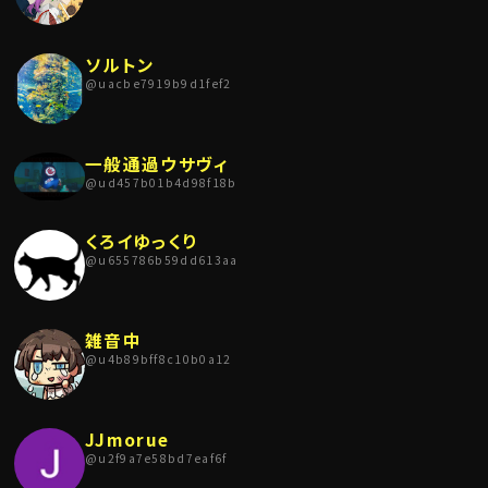
ソルトン
@
uacbe7919b9d1fef2
一般通過ウサヴィ
@
ud457b01b4d98f18b
くろイゆっくり
@
u655786b59dd613aa
雑音中
@
u4b89bff8c10b0a12
JJmorue
@
u2f9a7e58bd7eaf6f