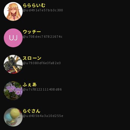
らららいむ
@
ud491e7e57bb3c300
ウッチー
@
u708dec767821674c
スローン
@
u79380df6e3fa82e3
ふぇあ
@
u7cf8122111408d86
らぐさん
@
ud405b4a3a10d255e