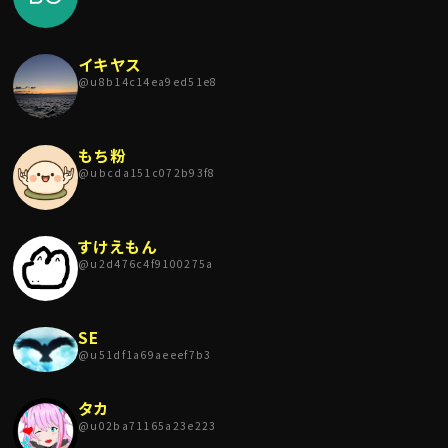
イキヤス
@
u8b14c14ea9ed51e8
もち粉
@
ubcda151c072b93f8
すけえもん
@
u2d476c4f9100275a
SE
@
u51df1a69aeeef7b3
タカ
@
u02ba71165a23e223