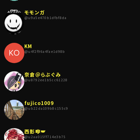
モモンガ
@
u9a5e470b1dfbf8da
KM
@
u4f2f96a4fae1d98b
奈倉＠らぶぐみ
@
u8792ee1b5cc61228
fujico1009
@
ub22da109b8c155c9
西影🎼🪽
@
u2aa015ff714e3b75