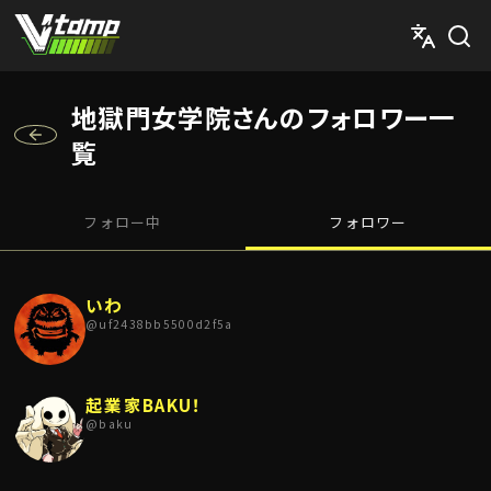
V-tamp（ブイタンプ）
地獄門女学院さんのフォロワー一
覧
フォロー中
フォロワー
いわ
@
uf2438bb5500d2f5a
起業家BAKU！
@
baku