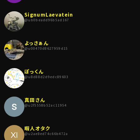
SignumLaevatein
@
ub0beadd96b5ad167
よっさぁん
@
u00470d8627959d15
ぽっくん
@
u8d88d2d9edc89603
真田さん
@
u2f5558b52ac11954
暇人オタク
@
u2ae8ed74c66b472a