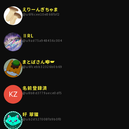
えりーんぎちゃま
@
u6f6cee10e866fbf2
ⅡRL
@
u9ad75a948456c004
まとばさん🎼🪽
@
u6fcebb32326b0b69
名前登録済
@
u8b8d3779aece0df5
好 翠猫
@
ub2d527008fb9b0f0