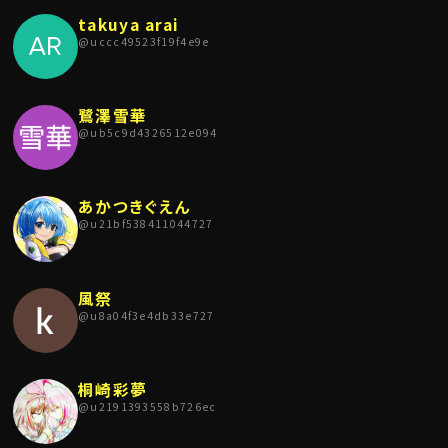
takuya arai
@
uccc49523f19f4e9e
鷺澤雪華
@
ub5c9d4326512e094
あかつきぐえん
@
u21bf538411044727
風祭
@
u8a04f3e4db33e727
桐崎彩夢
@
u2191393558b726ec