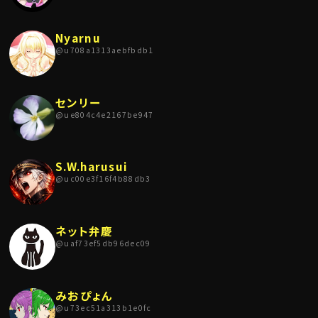
Nyarnu
@
u708a1313aebfbdb1
センリー
@
ue804c4e2167be947
S.W.harusui
@
uc00e3f16f4b88db3
ネット弁慶
@
uaf73ef5db96dec09
みおぴょん
@
u73ec51a313b1e0fc