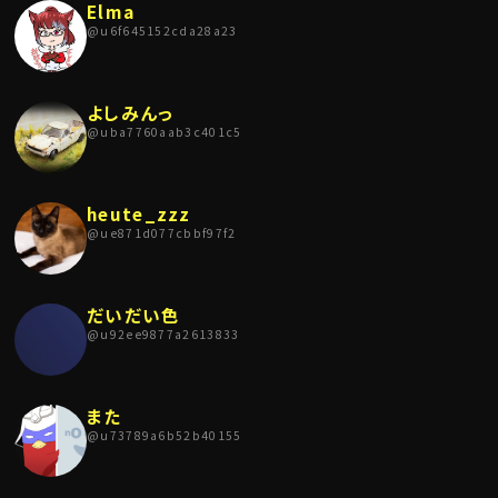
Elma
@
u6f645152cda28a23
よしみんっ
@
uba7760aab3c401c5
heute_zzz
@
ue871d077cbbf97f2
だいだい色
@
u92ee9877a2613833
また
@
u73789a6b52b40155