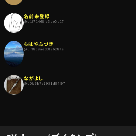
名前未登録
@
u1f71468fa3be0b17
ちはやふづき
@
u7f809aed3f96287e
ながよし
@
u0b6b7a7951d84f97